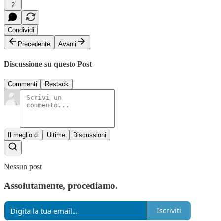
2
Condividi
Precedente
Avanti
Discussione su questo Post
Commenti
Restack
Il meglio di
Ultime
Discussioni
Nessun post
Assolutamente, procediamo.
Iscriviti