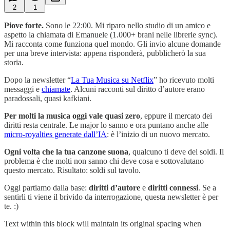
2
1
Piove forte.
Sono le 22:00. Mi riparo nello studio di un amico e
aspetto la chiamata di Emanuele (1.000+ brani nelle librerie sync).
Mi racconta come funziona quel mondo. Gli invio alcune domande
per una breve intervista: appena risponderà, pubblicherò la sua
storia.
Dopo la newsletter “
La Tua Musica su Netflix
” ho ricevuto molti
messaggi e
chiamate
. Alcuni racconti sul diritto d’autore erano
paradossali, quasi kafkiani.
Per molti la musica oggi vale quasi zero
, eppure il mercato dei
diritti resta centrale. Le major lo sanno e ora puntano anche alle
micro-royalties generate dall’IA
: è l’inizio di un nuovo mercato.
Ogni volta che la tua canzone suona
, qualcuno ti deve dei soldi. Il
problema è che molti non sanno chi deve cosa e sottovalutano
questo mercato. Risultato: soldi sul tavolo.
Oggi partiamo dalla base:
diritti d’autore
e
diritti connessi
. Se a
sentirli ti viene il brivido da interrogazione, questa newsletter è per
te. :)
Text within this block will maintain its original spacing when